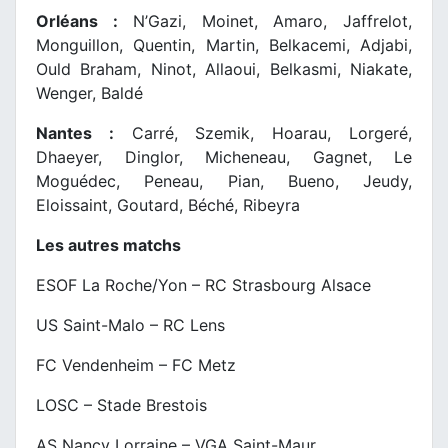
Orléans :
N’Gazi, Moinet, Amaro, Jaffrelot,
Monguillon, Quentin, Martin, Belkacemi, Adjabi,
Ould Braham, Ninot, Allaoui, Belkasmi, Niakate,
Wenger, Baldé
Nantes :
Carré, Szemik, Hoarau, Lorgeré,
Dhaeyer, Dinglor, Micheneau, Gagnet, Le
Moguédec, Peneau, Pian, Bueno, Jeudy,
Eloissaint, Goutard, Béché, Ribeyra
Les autres matchs
ESOF La Roche/Yon – RC Strasbourg Alsace
US Saint-Malo – RC Lens
FC Vendenheim – FC Metz
LOSC – Stade Brestois
AS Nancy Lorraine – VGA Saint-Maur