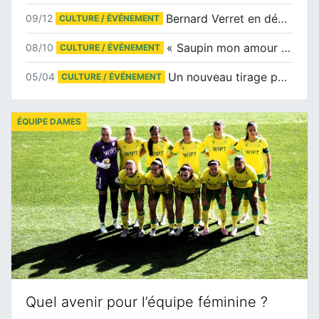
Bernard Verret en dédicaces le samedi 13 décembre à l’Espace Culturel Atlantis
09/12
CULTURE / ÉVÉNEMENT
« Saupin mon amour » au salon du livre de Trentemoult
08/10
CULTURE / ÉVÉNEMENT
Un nouveau tirage pour le Docu-BD
05/04
CULTURE / ÉVÉNEMENT
ÉQUIPE DAMES
Quel avenir pour l’équipe féminine ?