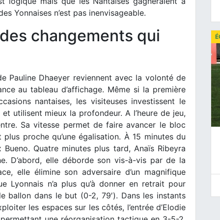
est logique mais que les Nantaises gagneraient à
 des Yonnaises n’est pas inenvisageable.
t des changements qui
É
de Pauline Dhaeyer reviennent avec la volonté de
ance au tableau d’affichage. Même si la première
asions nantaises, les visiteuses investissent le
t utilisent mieux la profondeur. A l’heure de jeu,
ntre. Sa vitesse permet de faire avancer le bloc
t plus proche qu’une égalisation. À 15 minutes du
 Bueno. Quatre minutes plus tard, Anaïs Ribeyra
e. D’abord, elle déborde son vis-à-vis par de la
ace, elle élimine son adversaire d’un magnifique
ue Lyonnais n’a plus qu’à donner en retrait pour
 ballon dans le but (0-2, 79′). Dans les instants
ploiter les espaces sur les côtés, l’entrée d’Elodie
permettant une réorganisation tactique en 3-5-2.