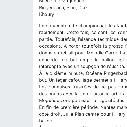
Bueno, Le Moguédec
Ringenbach, Pian, Diaz
Khoury
Lors du match de championnat, les Nant
rapidement. Cette fois, ce sont les Yon
partie. Toutefois, l’aisance technique d
occasions. À noter toutefois la grosse 
donne en retrait pour Mélodie Carré. L
concéder un but gag : le ballon est 
intercepté avec un soupçon de réussite.
À la dixième minute, Océane Ringenbach
but. Un léger cafouillage permet à Hilla
Les Yonnaises frustrées de ne pas pouv
des coups avec la complaisance arbitra
Moguédec ont pu tester la rugosité des 
En fin de première période, Nantes manq
côté droit, Julie Pian centre pour Hillar
ballon.