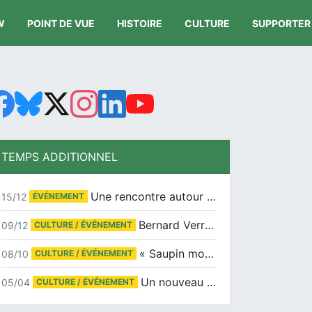
W
POINT DE VUE
HISTOIRE
CULTURE
SUPPORTER
TEMPS ADDITIONNEL
Une rencontre autour de Jean-Claude Suaudeau
15/12
ÉVÉNEMENT
Bernard Verret en dédicaces le samedi 13 décembre à l’Espace Culturel Atlantis
09/12
CULTURE / ÉVÉNEMENT
« Saupin mon amour » au salon du livre de Trentemoult
08/10
CULTURE / ÉVÉNEMENT
Un nouveau tirage pour le Docu-BD
05/04
CULTURE / ÉVÉNEMENT