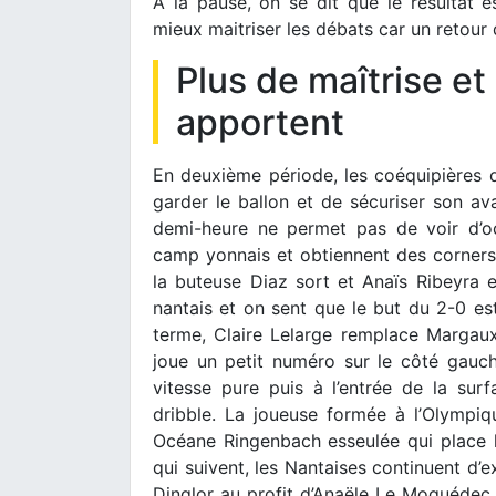
À la pause, on se dit que le résultat 
mieux maitriser les débats car un retour
Plus de maîtrise e
apportent
En deuxième période, les coéquipières 
garder le ballon et de sécuriser son av
demi-heure ne permet pas de voir d’occ
camp yonnais et obtiennent des corners e
la buteuse Diaz sort et Anaïs Ribeyra e
nantais et on sent que le but du 2-0 es
terme, Claire Lelarge remplace Margaux
joue un petit numéro sur le côté gauch
vitesse pure puis à l’entrée de la surf
dribble. La joueuse formée à l’Olympiq
Océane Ringenbach esseulée qui place le
qui suivent, les Nantaises continuent d’ex
Dinglor au profit d’Anaële Le Moguédec 