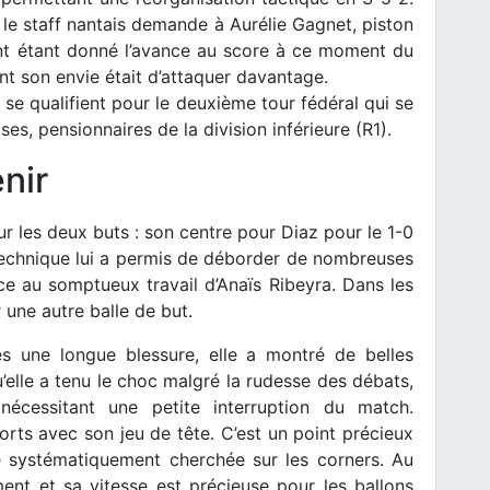
 le staff nantais demande à Aurélie Gagnet, piston
ant étant donné l’avance au score à ce moment du
t son envie était d’attaquer davantage.
 se qualifient pour le deuxième tour fédéral qui se
es, pensionnaires de la division inférieure (R1).
nir
ur les deux buts : son centre pour Diaz pour le 1-0
 technique lui a permis de déborder de nombreuses
âce au somptueux travail d’Anaïs Ribeyra. Dans les
 une autre balle de but.
s une longue blessure, elle a montré de belles
’elle a tenu le choc malgré la rudesse des débats,
écessitant une petite interruption du match.
rts avec son jeu de tête. C’est un point précieux
 systématiquement cherchée sur les corners. Au
ent et sa vitesse est précieuse pour les ballons