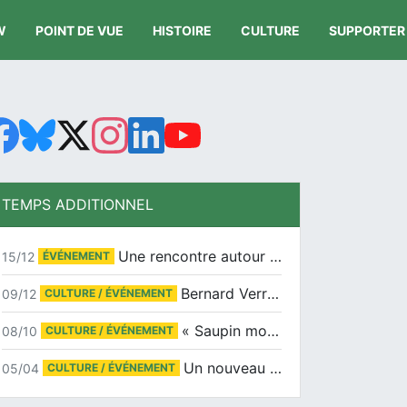
W
POINT DE VUE
HISTOIRE
CULTURE
SUPPORTER
TEMPS ADDITIONNEL
Une rencontre autour de Jean-Claude Suaudeau
15/12
ÉVÉNEMENT
Bernard Verret en dédicaces le samedi 13 décembre à l’Espace Culturel Atlantis
09/12
CULTURE / ÉVÉNEMENT
« Saupin mon amour » au salon du livre de Trentemoult
08/10
CULTURE / ÉVÉNEMENT
Un nouveau tirage pour le Docu-BD
05/04
CULTURE / ÉVÉNEMENT