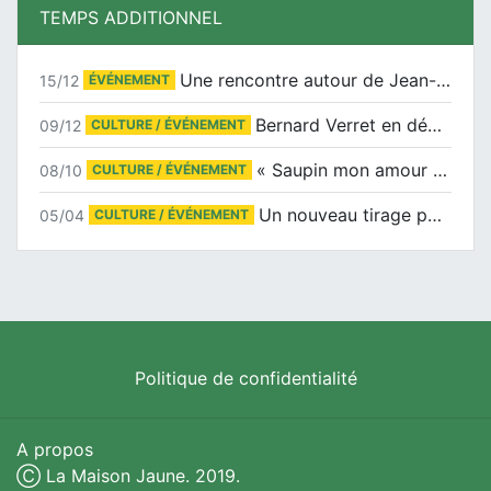
TEMPS ADDITIONNEL
Une rencontre autour de Jean-Claude Suaudeau
15/12
ÉVÉNEMENT
Bernard Verret en dédicaces le samedi 13 décembre à l’Espace Culturel Atlantis
09/12
CULTURE / ÉVÉNEMENT
« Saupin mon amour » au salon du livre de Trentemoult
08/10
CULTURE / ÉVÉNEMENT
Un nouveau tirage pour le Docu-BD
05/04
CULTURE / ÉVÉNEMENT
Politique de confidentialité
A propos
Ⓒ La Maison Jaune. 2019.