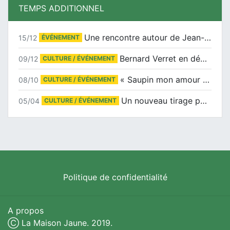
TEMPS ADDITIONNEL
Une rencontre autour de Jean-Claude Suaudeau
15/12
ÉVÉNEMENT
Bernard Verret en dédicaces le samedi 13 décembre à l’Espace Culturel Atlantis
09/12
CULTURE / ÉVÉNEMENT
« Saupin mon amour » au salon du livre de Trentemoult
08/10
CULTURE / ÉVÉNEMENT
Un nouveau tirage pour le Docu-BD
05/04
CULTURE / ÉVÉNEMENT
Politique de confidentialité
A propos
Ⓒ La Maison Jaune. 2019.