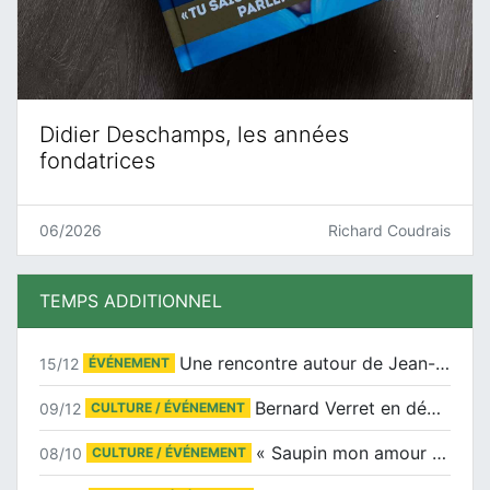
Didier Deschamps, les années
fondatrices
06/2026
Richard Coudrais
TEMPS ADDITIONNEL
Une rencontre autour de Jean-Claude Suaudeau
15/12
ÉVÉNEMENT
Bernard Verret en dédicaces le samedi 13 décembre à l’Espace Culturel Atlantis
09/12
CULTURE / ÉVÉNEMENT
« Saupin mon amour » au salon du livre de Trentemoult
08/10
CULTURE / ÉVÉNEMENT