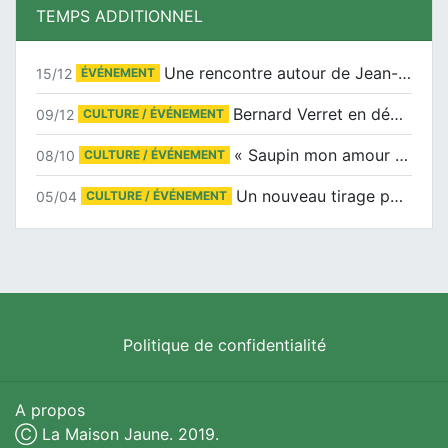
TEMPS ADDITIONNEL
Une rencontre autour de Jean-Claude Suaudeau
15/12
ÉVÉNEMENT
Bernard Verret en dédicaces le samedi 13 décembre à l’Espace Culturel Atlantis
09/12
CULTURE / ÉVÉNEMENT
« Saupin mon amour » au salon du livre de Trentemoult
08/10
CULTURE / ÉVÉNEMENT
Un nouveau tirage pour le Docu-BD
05/04
CULTURE / ÉVÉNEMENT
Politique de confidentialité
A propos
Ⓒ La Maison Jaune. 2019.