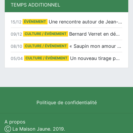
TEMPS ADDITIONNEL
Une rencontre autour de Jean-Claude Suaudeau
15/12
ÉVÉNEMENT
Bernard Verret en dédicaces le samedi 13 décembre à l’Espace Culturel Atlantis
09/12
CULTURE / ÉVÉNEMENT
« Saupin mon amour » au salon du livre de Trentemoult
08/10
CULTURE / ÉVÉNEMENT
Un nouveau tirage pour le Docu-BD
05/04
CULTURE / ÉVÉNEMENT
Politique de confidentialité
A propos
Ⓒ La Maison Jaune. 2019.