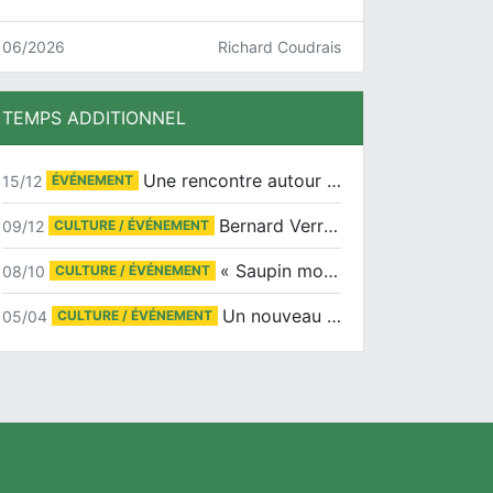
06/2026
Richard Coudrais
TEMPS ADDITIONNEL
Une rencontre autour de Jean-Claude Suaudeau
15/12
ÉVÉNEMENT
Bernard Verret en dédicaces le samedi 13 décembre à l’Espace Culturel Atlantis
09/12
CULTURE / ÉVÉNEMENT
« Saupin mon amour » au salon du livre de Trentemoult
08/10
CULTURE / ÉVÉNEMENT
Un nouveau tirage pour le Docu-BD
05/04
CULTURE / ÉVÉNEMENT