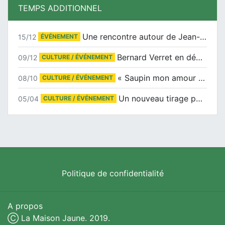
TEMPS ADDITIONNEL
Une rencontre autour de Jean-Claude Suaudeau
15/12
ÉVÉNEMENT
Bernard Verret en dédicaces le samedi 13 décembre à l’Espace Culturel Atlantis
09/12
CULTURE / ÉVÉNEMENT
« Saupin mon amour » au salon du livre de Trentemoult
08/10
CULTURE / ÉVÉNEMENT
Un nouveau tirage pour le Docu-BD
05/04
CULTURE / ÉVÉNEMENT
Politique de confidentialité
A propos
Ⓒ La Maison Jaune. 2019.