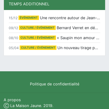
TEMPS ADDITIONNEL
Une rencontre autour de Jean-Claude Suaudeau
15/12
ÉVÉNEMENT
Bernard Verret en dédicaces le samedi 13 décembre à l’Espace Culturel Atlantis
09/12
CULTURE / ÉVÉNEMENT
« Saupin mon amour » au salon du livre de Trentemoult
08/10
CULTURE / ÉVÉNEMENT
Un nouveau tirage pour le Docu-BD
05/04
CULTURE / ÉVÉNEMENT
Politique de confidentialité
A propos
Ⓒ La Maison Jaune. 2019.